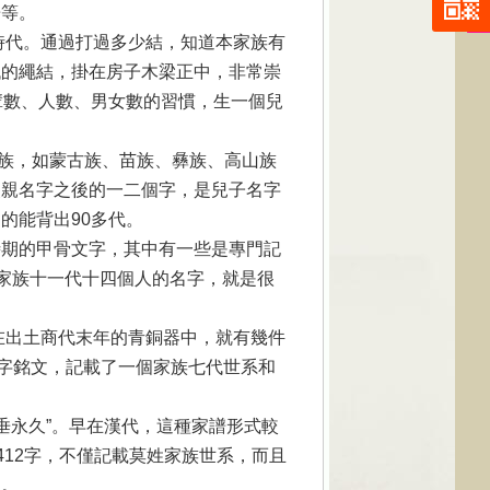
譜等。
時代。通過打過多少結，知道本家族有
代的繩結，掛在房子木梁正中，非常崇
輩數、人數、男女數的習慣，生一個兒
民族，如蒙古族、苗族、彝族、高山族
父親名字之後的一二個字，是兒子名字
的能背出90多代。
時期的甲骨文字，其中有一些是專門記
個家族十一代十四個人的名字，就是很
在出土商代末年的青銅器中，就有幾件
0字銘文，記載了一個家族七代世系和
垂永久”。早在漢代，這種家譜形式較
412字，不僅記載莫姓家族世系，而且
多。