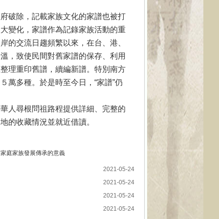
政府破除，記載家族文化的家譜也被打
很大變化，家譜作為記錄家族活動的重
兩岸的交流日趨頻繁以來，在台、港、
升溫，致使民間對舊家譜的保存、利用
在整理重印舊譜，續編新譜。特別南方
５萬多種。於是時至今日，“家譜”仍
外華人尋根問祖路程提供詳細、完整的
各地的收藏情況並就近借讀。
對家庭家族發展傳承的意義
2021-05-24
2021-05-24
2021-05-24
2021-05-24