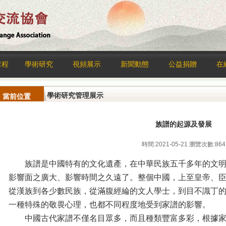
章程
學術研究
視頻展示
新聞動態
公益捐贈
在
學術研究管理展示
當前位置
族譜的起源及發展
時間:2021-05-21 瀏覽次數:864
族譜是中國特有的文化遺產，在中華民族五千多年的文
影響面之廣大、影響時間之久遠了。整個中國，上至皇帝、
從漢族到各少數民族，從滿腹經綸的文人學士，到目不識丁
一種特殊的敬畏心理，也都不同程度地受到家譜的影響。
中國古代家譜不僅名目眾多，而且種類豐富多彩，根據