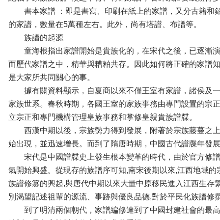
書本家譜 ：即是書寫、印刷在紙上的家譜，又分古籍和
的家譜，數量在5萬種左右。此外，尚有塔譜、布譜等。
族譜的起源
童海根指出家譜開始是貴族化的，在宋代之後，已逐漸
而歷代家譜之中，精華與糟粕共存。因此如何將正確的家譜
是大家所共同關心的事。
據有關資料顯示，自夏商以來不僅王室有家譜，諸侯及
家族世系。春秋時期，各國王室的家族事務由專門設置的宗
立宗正和專門機構管理皇族事務和掌修皇親貴族譜牒。
西漢中期以後，宗族勢力得到發展，附著於宗族藤蔓之
始出現，並迅速增長。而到了隋唐時期，中國古代譜牒年發
宋代是中國譜牒史上發生根本變革的時代，由於官方修
氣開始興盛。從現存的族譜序可知,南宋後期以來,江西地域
族譜修篡的興起,與唐代中期以來大量中原移民進入江西生存
別渴望記述祖輩的源流、事跡與優良品德,對於平民化族譜修
到了明清兩個朝代，家譜編修達到了中國封建社會的最