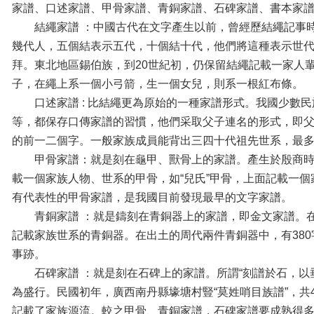
家譜、口述家譜、甲骨家譜、青銅家譜、石碑家譜、書本家
結繩家譜 ：中國古代在文字產生以前，曾經歷結繩記事
幾代人，五個結表示五代，十個結十代，他們將這種表示世
拜。東北地區錫伯族，到20世紀初，仍保留結繩記載一家人
子，在繩上系一個小弓箭，生一個女兒，則系一根紅布條。
口述家譜 : 比結繩更為原始的一種家譜形式。我國少數
等，都保存口傳家譜的習慣，他們采取父子連名的形式，即
的前一二個字。一般家族成員能背出三四十代祖先世系，最多
甲骨家譜：就是刻在龜甲、獸骨上的家譜。產生於殷商
載一個家族人物、世系的甲骨，如“兒氏”甲骨，上面記載一
有代表性的甲骨家譜，是我國目前發現最早的文字家譜。
青銅家譜 ：就是鑄刻在青銅器上的家譜，即金文家譜。
記載家族世系的青銅器。在出土的周代兩件青銅器中，有38
事跡。
石碑家譜 ：就是刻在石碑上的家譜。所謂“刻譜於石，以
為盛行。民國初年，廣西南丹縣壕塘村豎“莫姓哨目族譜”，共
記載了家族源流。較之甲骨、青銅家譜，石碑家譜要成熟得