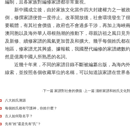
編制，且各家族對編修家譜都非常重視。
新中國成立後，由於家族文化當作四大封建權力之一被
倒，修撰家譜便曾一度停止。改革開放後，社會環境發生了
要載體，有其社會價值，政府也不會過多干涉，再加上海峽
澳同胞以及海外華人尋根熱潮的推動下，尋親訪祖之風日見
及新修、續修家譜的風氣更加普及和擴大。幾乎每個姓氏都
地區，修家譜尤其興盛。據報載，我國歷代編修的家譜總數約
然是億萬中國人所熟悉的名詞。
近幾十年來，不同的家譜目錄不斷被編纂出版，為海內
線索，並按照各個收藏單位的名稱，可以知道該家譜在世界
·下一篇 家譜對社會的價值
·上一篇 淺析家譜和姓氏文化
八大姓氏溯源
每個姓氏都有守護神，你姓什麼？
古人如何取名字？
先有“姓”還是先有“氏”？