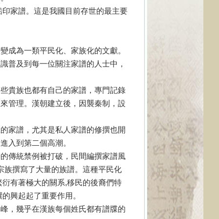
鉛印家譜。這是我國目前存世的最主要
演變成為一類平民化、家族化的文獻。
知識普及到每一位關注家譜的人士中，
一些貴族也都有自己的家譜，專門記錄
正來管理。漢朝建立後，因襲秦制，設
上的家譜，尤其是私人家譜的修撰也開
展進入到第二個高潮。
譜的傳統禁例被打破，民間編撰家譜風
的宗族撰寫了大量的族譜。這種平民化
繁衍有著極大的關系,移民的後裔們特
撰的興起起了重要作用。
高峰，幾乎在漢族每個姓氏都有譜牒的