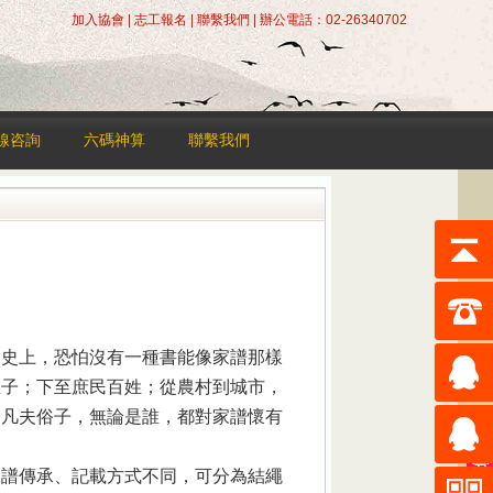
加入協會
|
志工報名
|
聯繫我們
| 辦公電話：02-26340702
線咨詢
六碼神算
聯繫我們
明史上，恐怕沒有一種書能像家譜那樣
臣子；下至庶民百姓；從農村到城市，
的凡夫俗子，無論是誰，都對家譜懷有
家譜傳承、記載方式不同，可分為結繩